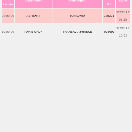
Destination
Compagnie
Statut
Locale
Vol
DECOLLE
08:00:00
ASHTART
TUNISAVIA
026321
08:28
DECOLLE
10:50:00
PARIS ORLY
TRANSAVIA FRANCE
TO8099
10:53